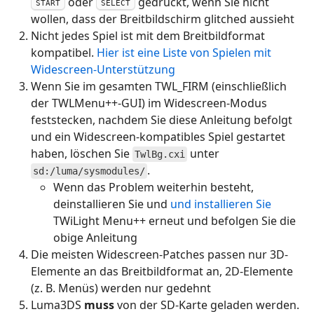
oder
gedrückt, wenn Sie nicht
START
SELECT
wollen, dass der Breitbildschirm glitched aussieht
Nicht jedes Spiel ist mit dem Breitbildformat
kompatibel.
Hier ist eine Liste von Spielen mit
Widescreen-Unterstützung
Wenn Sie im gesamten TWL_FIRM (einschließlich
der TWLMenu++-GUI) im Widescreen-Modus
feststecken, nachdem Sie diese Anleitung befolgt
und ein Widescreen-kompatibles Spiel gestartet
haben, löschen Sie
unter
TwlBg.cxi
.
sd:/luma/sysmodules/
Wenn das Problem weiterhin besteht,
deinstallieren Sie
und
und installieren Sie
TWiLight Menu++ erneut und befolgen Sie die
obige Anleitung
Die meisten Widescreen-Patches passen nur 3D-
Elemente an das Breitbildformat an, 2D-Elemente
(z. B. Menüs) werden nur gedehnt
Luma3DS
muss
von der SD-Karte geladen werden.