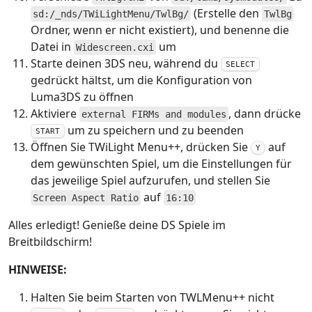
(Erstelle den
sd:/_nds/TWiLightMenu/TwlBg/
TwlBg
Ordner, wenn er nicht existiert), und benenne die
Datei in
um
Widescreen.cxi
Starte deinen 3DS neu, während du
SELECT
gedrückt hältst, um die Konfiguration von
Luma3DS zu öffnen
Aktiviere
, dann drücke
external FIRMs and modules
um zu speichern und zu beenden
START
Öffnen Sie TWiLight Menu++, drücken Sie
auf
Y
dem gewünschten Spiel, um die Einstellungen für
das jeweilige Spiel aufzurufen, und stellen Sie
auf
Screen Aspect Ratio
16:10
Alles erledigt! Genieße deine DS Spiele im
Breitbildschirm!
HINWEISE:
Halten Sie beim Starten von TWLMenu++ nicht