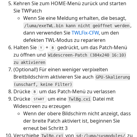
Kehren Sie zum HOME-Menü zurück und starten
Sie TWPatch
Wenn Sie eine Meldung erhalten, die besagt,
,
/luma/exeTWL.bin kann nicht geöffnet werden
dann verwenden Sie
TWLFix-CFW
, um den
defekten TWL-Modus zu reparieren
Halten Sie
+
gedrückt, um das Patch-Menü
Y
B
zu öffnen und
Widescreen-Patch (384x240 16:10)
zu aktivieren
(Optional!) Für einen weniger verpixelten
Breitbildschirm aktivieren Sie auch
GPU-Skalierung
(unscharf, keine Filter)
Drücke
um das Patch-Menü zu verlassen
B
Drücke
um eine
Datei mit
TwlBg.cxi
START
Widescreen zu erzeugen
Wenn der obere Bildschirm nicht anzeigt, dass
der breite Patch aktiviert ist, beginnen Sie
erneut bei Schritt 3
Verschiebe
von
zu
TwlBg.cxi
sd:/luma/sysmodules/