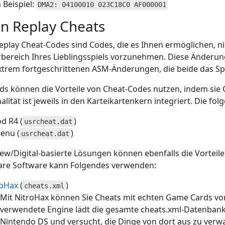
Beispiel:
DMA2: 04100010 023C18C0 AF000001
on Replay Cheats
Replay Cheat-Codes sind Codes, die es Ihnen ermöglichen,
rbereich Ihres Lieblingsspiels vorzunehmen. Diese Änderu
xtrem fortgeschrittenen ASM-Änderungen, die beide das Spi
rds können die Vorteile von Cheat-Codes nutzen, indem si
alität ist jeweils in den Karteikartenkern integriert. Die 
d R4 (
)
usrcheat.dat
enu (
)
usrcheat.dat
/Digital-basierte Lösungen können ebenfalls die Vorteile
are Software kann Folgendes verwenden:
roHax
(
)
cheats.xml
Mit NitroHax können Sie Cheats mit echten Game Cards von
verwendete Engine lädt die gesamte cheats.xml-Datenbank
Nintendo DS und versucht, die Dinge von dort aus zu verwal