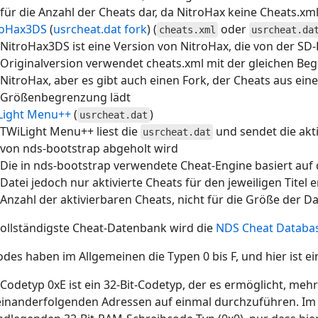
für die Anzahl der Cheats dar, da NitroHax keine Cheats.xm
roHax3DS
(
usrcheat.dat fork
) (
oder
cheats.xml
usrcheat.da
NitroHax3DS ist eine Version von NitroHax, die von der SD-
Originalversion verwendet cheats.xml mit der gleichen Be
NitroHax, aber es gibt auch einen Fork, der Cheats aus ei
Größenbegrenzung lädt
Light Menu++
(
)
usrcheat.dat
TWiLight Menu++ liest die
und sendet die akti
usrcheat.dat
von nds-bootstrap abgeholt wird
Die in nds-bootstrap verwendete Cheat-Engine basiert auf 
Datei jedoch nur aktivierte Cheats für den jeweiligen Titel 
Anzahl der aktivierbaren Cheats, nicht für die Größe der 
vollständigste Cheat-Datenbank wird die
NDS Cheat Databas
des haben im Allgemeinen die Typen 0 bis F, und hier ist e
Codetyp 0xE ist ein 32-Bit-Codetyp, der es ermöglicht, m
einanderfolgenden Adressen auf einmal durchzuführen. Im 