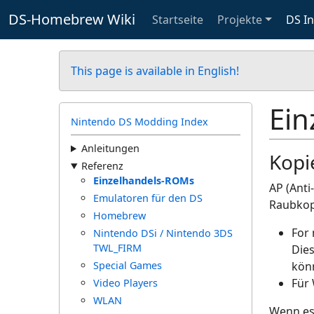
DS-Homebrew Wiki
Startseite
Projekte
DS I
This page is available in English!
Ein
Nintendo DS Modding Index
Anleitungen
Kopi
Referenz
Einzelhandels-ROMs
AP (Anti
Emulatoren für den DS
Raubkop
Homebrew
For 
Nintendo DSi / Nintendo 3DS
TWL_FIRM
Die
Special Games
kön
Für 
Video Players
WLAN
Wenn es