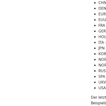
CHN
DEN
EUR
EUU 
FRA 
GER
HOL
ITA 
JPN 
KOR
NOE
NOR
RUS
SPA 
UKV 
USA 
Der letz
Beispiels