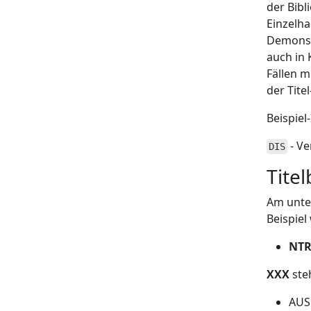
der Bibl
Einzelha
Demonstr
auch in 
Fällen m
der Tite
Beispiel
- Ve
DIS
Tite
Am unter
Beispiel
NTR
XXX
ste
AUS 