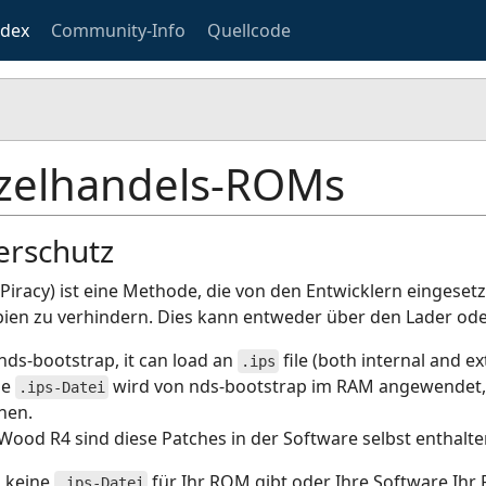
ndex
Community-Info
Quellcode
zelhandels-ROMs
erschutz
-Piracy) ist eine Methode, die von den Entwicklern eingese
ien zu verhindern. Dies kann entweder über den Lader o
nds-bootstrap, it can load an
file (both internal and e
.ips
se
wird von nds-bootstrap im RAM angewendet, 
.ips-Datei
nen.
Wood R4 sind diese Patches in der Software selbst enthalt
 keine
für Ihr ROM gibt oder Ihre Software Ihr
.ips-Datei