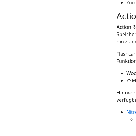
Zum 
Acti
Action 
Speiche
hin zu e
Flashca
Funktion
Woo
YSM
Homebrew
verfügb
Nit