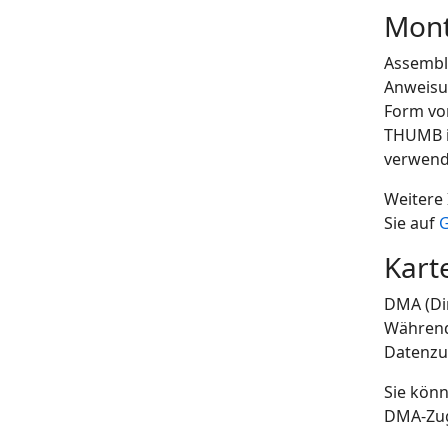
Mon
Assembl
Anweisu
Form vo
THUMB is
verwend
Weitere
Sie auf
Kart
DMA (Dir
Während
Datenzug
Sie könn
DMA-Zugr