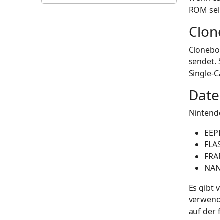
ROM sel
Clon
Cloneboo
sendet. 
Single-
Date
Nintend
EEP
FLA
FRA
NAN
Es gibt
verwend
auf der 