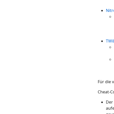
Nit
TWi
Für die 
Cheat-Co
Der 
auf