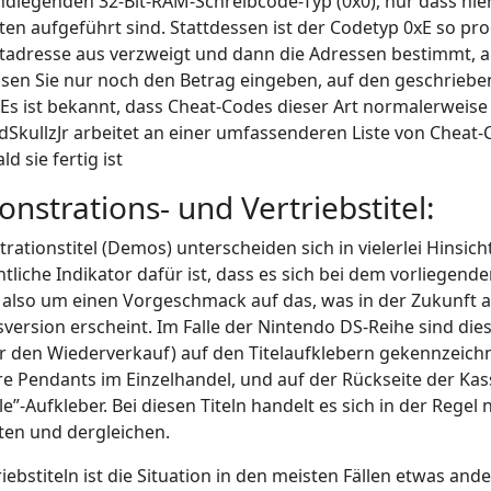
ndlegenden 32-Bit-RAM-Schreibcode-Typ (0x0), nur dass hi
en aufgeführt sind. Stattdessen ist der Codetyp 0xE so pr
tadresse aus verzweigt und dann die Adressen bestimmt, a
en Sie nur noch den Betrag eingeben, auf den geschrieben 
Es ist bekannt, dass Cheat-Codes dieser Art normalerweise
SkullzJr arbeitet an einer umfassenderen Liste von Cheat-C
ld sie fertig ist
nstrations- und Vertriebstitel:
ationstitel (Demos) unterscheiden sich in vielerlei Hinsic
htliche Indikator dafür ist, dass es sich bei dem vorliegen
 also um einen Vorgeschmack auf das, was in der Zukunft 
version erscheint. Im Falle der Nintendo DS-Reihe sind dies
ür den Wiederverkauf) auf den Titelaufklebern gekennzeich
hre Pendants im Einzelhandel, und auf der Rückseite der Kass
le”-Aufkleber. Bei diesen Titeln handelt es sich in der Reg
ten und dergleichen.
riebstiteln ist die Situation in den meisten Fällen etwas an