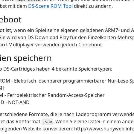
bst mit dem
DS-Scene ROM Tool
direkt zu ändern.
eboot
t ist, wenn ein Spiel seine eigenen geladenen ARM7- und 
Sie wird von DS Download Play für den Einzelkarten-Mehrsp
Card-Multiplayer verwenden jedoch Cloneboot.
ien speichern
o DS-Cartridges haben 4 bekannte Speichertypen:
ROM - Elektrisch löschbarer programmierbarer Nur-Lese-S
SH
M - Ferroelektrischer Random-Access-Speicher
D - NOT-AND
 verschiedene Formate, die je nach Ladeprogramm verwend
et das Rohformat
. Wenn Sie eine Datei in einem and
.sav
folgenden Website konvertieren: http://www.shunyweb.info