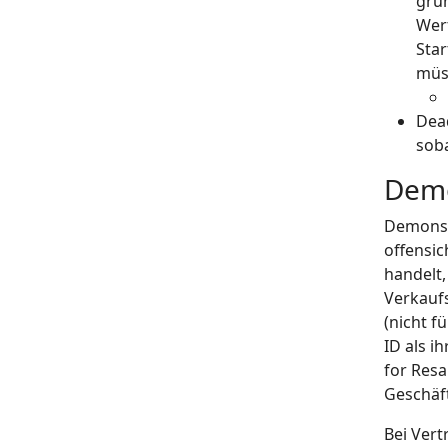
gru
Wert
Star
müss
Dead
soba
Demo
Demonstr
offensic
handelt,
Verkaufs
(nicht f
ID als i
for Resa
Geschäf
Bei Vert