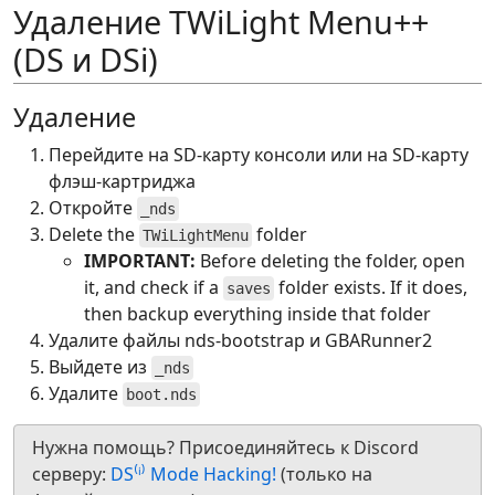
Удаление TWiLight Menu++
(DS и DSi)
Удаление
Перейдите на SD-карту консоли или на SD-карту
флэш-картриджа
Откройте
_nds
Delete the
folder
TWiLightMenu
IMPORTANT:
Before deleting the folder, open
it, and check if a
folder exists. If it does,
saves
then backup everything inside that folder
Удалите файлы nds-bootstrap и GBARunner2
Выйдете из
_nds
Удалите
boot.nds
Нужна помощь? Присоединяйтесь к Discord
серверу:
DS⁽ⁱ⁾ Mode Hacking!
(только на