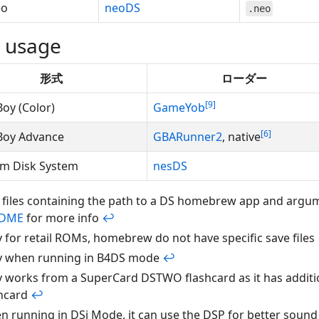
eo
neoDS
.neo
 usage
形式
ローダー
9
oy (Color)
GameYob
6
oy Advance
GBARunner2
, native
m Disk System
nesDS
 files containing the path to a DS homebrew app and argum
ADME
for more info
↩
 for retail ROMs, homebrew do not have specific save files
y when running in B4DS mode
↩
 works from a SuperCard DSTWO flashcard as it has additi
shcard
↩
 running in DSi Mode, it can use the DSP for better soun