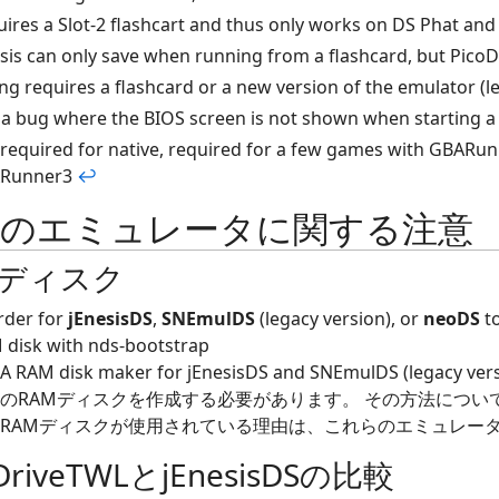
ires a Slot-2 flashcart and thus only works on DS Phat and
sis can only save when running from a flashcard, but Pic
ng requires a flashcard or a new version of the emulator (l
 a bug where the BIOS screen is not shown when starting 
required for native, required for a few games with GBARun
Runner3
↩
定のエミュレータに関する注意
Mディスク
rder for
jEnesisDS
,
SNEmulDS
(legacy version), or
neoDS
to
 disk with nds-bootstrap
A RAM disk maker for jEnesisDS and SNEmulDS (legacy ver
のRAMディスクを作成する必要があります。 その方法につい
RAMディスクが使用されている理由は、これらのエミュレータ
oDriveTWLとjEnesisDSの比較