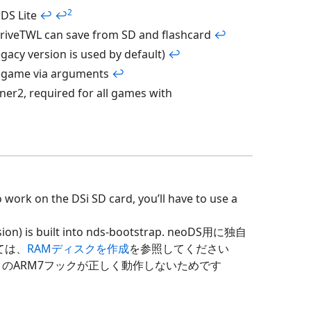
2
 DS Lite
↩
↩
oDriveTWL can save from SD and flashcard
↩
egacy version is used by default)
↩
a game via arguments
↩
ner2, required for all games with
 work on the DSi SD card, you’ll have to use a
sion) is built into nds-bootstrap. neoDS用に独自
ては、
RAMディスクを作成
を参照してください
のARM7フックが正しく動作しないためです