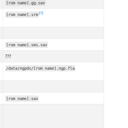
[rom name].gg.sav
7
[rom name].srm
[rom name].sms.sav
???
/data/ngpds/[rom name].ngp.fla
[rom name].sav