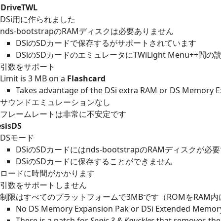
oDriveTWL
DSi用に作られました
nds-bootstrapのRAMディスクは必要ありません
DSiのSDカードで保存するがサポートされています
DSiのSDカードのエミュレータにTWiLight Menu++
引数をサポート
Limit is 3 MB on a
Flashcard
Takes advantage of the DSi extra RAM or DS Memory Ex
サウンドエミュレーションなし
フレームレートは非常に不安定です
esisDS
DSモード
DSiのSDカードにはnds-bootstrapのRAMディスクが必
DSiのSDカードに保存することができません
ロードに時間がかかります
引数をサポートしません
制限はすべてのプラットフォームで3MBです（ROMをRAM
No DS Memory Expansion Pak or DSi Extended Memor
There is a patch for
Sonic 3 & Knuckles
that removes the 