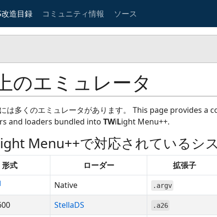
S改造目録
コミュニティ情報
ソース
S上のエミュレータ
には多くのエミュレータがあります。 This page provides a compreh
rs and loaders bundled into
TW
i
L
ight Menu++.
iLight Menu++で対応されてい
形式
ローダー
拡張子
Native
.argv
600
StellaDS
.a26