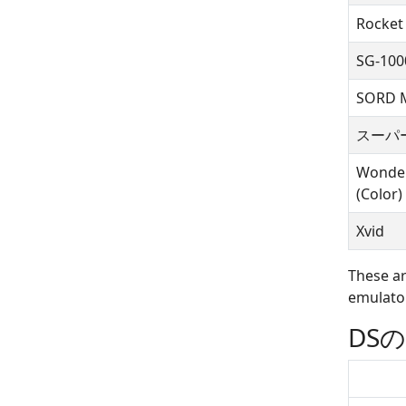
Rocket
SG-100
SORD 
スーパ
Wonde
(Color)
Xvid
These ar
emulator
DS