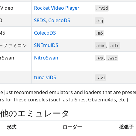
 Video
Rocket Video Player
.rvid
0
S8DS
,
ColecoDS
.sg
M5
ColecoDS
.m5
ーファミコン
SNEmulDS
,
.smc
.sfc
rSwan
NitroSwan
,
.ws
.wsc
tuna-viDS
.avi
e just recommended emulators and loaders that are presen
s for these consoles (such as lolSnes, Gbaemu4ds, etc.)
の他のエミュレータ
形式
ローダー
拡張子