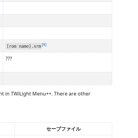
8
[rom name].srm
???
t in TWiLight Menu++. There are other
セーブファイル