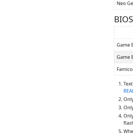
Neo G
BIOS
Game B
Game B
Famico
Text
RE
Only
Onl
Only
fla
When