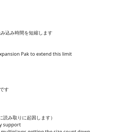
間の読み込み時間を短縮します
pansion Pak to extend this limit
要です
内に読み取りに起因します）
y support
multiplayer, getting the size count down