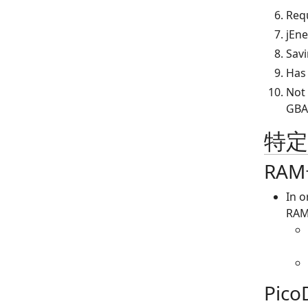
Requ
jEne
Savi
Has
Not 
GBA
特
RA
In o
RAM
Pic