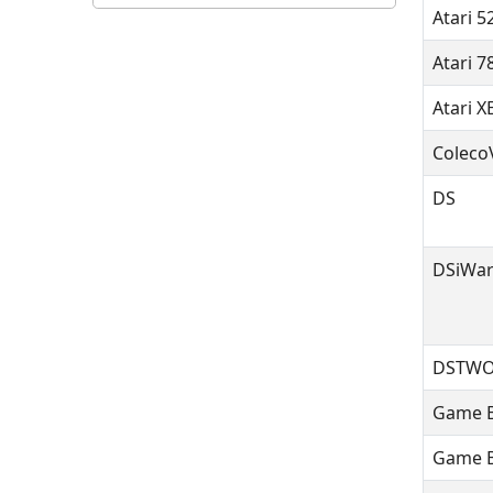
Atari 5
Atari 7
Atari 
Coleco
DS
DSiWa
DSTWO 
Game B
Game B