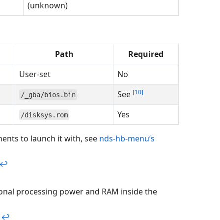
(unknown)
Path
Required
User-set
No
10
See
/_gba/bios.bin
Yes
/disksys.rom
ents to launch it with, see
nds-hb-menu’s
↩
onal processing power and RAM inside the
d
↩