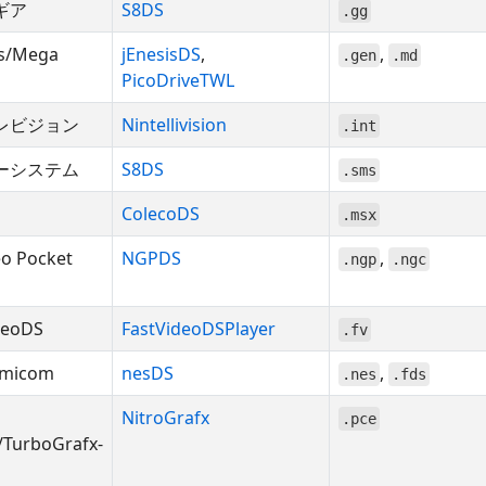
ギア
S8DS
.gg
s/Mega
jEnesisDS
,
,
.gen
.md
PicoDriveTWL
レビジョン
Nintellivision
.int
ーシステム
S8DS
.sms
ColecoDS
.msx
o Pocket
NGPDS
,
.ngp
.ngc
deoDS
FastVideoDSPlayer
.fv
amicom
nesDS
,
.nes
.fds
NitroGrafx
.pce
/TurboGrafx-