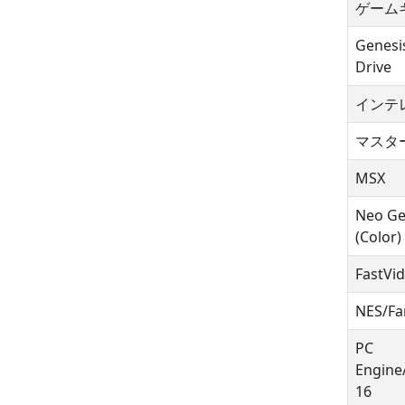
ゲーム
Genesi
Drive
インテ
マスタ
MSX
Neo Ge
(Color)
FastVi
NES/F
PC
Engine
16