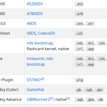
200
A5200DS
.a52
800
A7800DS
.a78
XEGS
A8DS
,
.xex
.atr
Vision
S8DS
,
ColecoDS
.col
nds-bootstrap
,
,
,
,
.nds
.dsi
.ids
flashcard kernel, native
,
.srl
.app
re
Unlaunch
,
nds-
,
,
,
.nds
.dsi
.ids
bootstrap
,
.srl
.app
4
Plugin
DSTWO
.plg
oy (Color)
GameYob
,
,
.gb
.sgb
.gbc
5
6
oy Advance
GBARunner2
, native
,
,
.agb
.gba
.mb