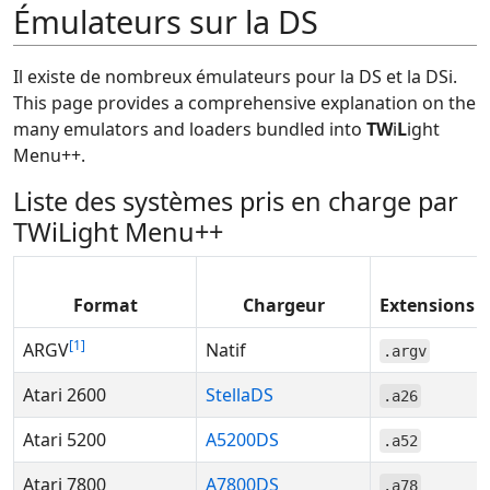
Émulateurs sur la DS
Il existe de nombreux émulateurs pour la DS et la DSi.
This page provides a comprehensive explanation on the
many emulators and loaders bundled into
TW
i
L
ight
Menu++.
Liste des systèmes pris en charge par
TWiLight Menu++
Format
Chargeur
Extensions
1
ARGV
Natif
.argv
Atari 2600
StellaDS
.a26
Atari 5200
A5200DS
.a52
Atari 7800
A7800DS
.a78