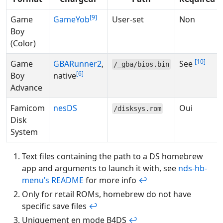
9
Game
GameYob
User-set
Non
Boy
(Color)
10
Game
GBARunner2
,
See
/_gba/bios.bin
6
Boy
native
Advance
Famicom
nesDS
Oui
/disksys.rom
Disk
System
Text files containing the path to a DS homebrew
app and arguments to launch it with, see
nds-hb-
menu’s README
for more info
↩
Only for retail ROMs, homebrew do not have
specific save files
↩
Uniquement en mode B4DS
↩