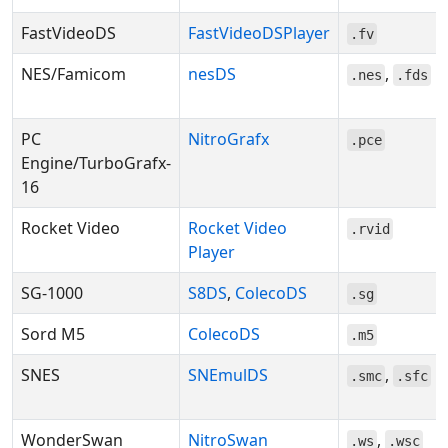
FastVideoDS
FastVideoDSPlayer
.fv
NES/Famicom
nesDS
,
.nes
.fds
PC
NitroGrafx
.pce
Engine/TurboGrafx-
16
Rocket Video
Rocket Video
.rvid
Player
SG-1000
S8DS
,
ColecoDS
.sg
Sord M5
ColecoDS
.m5
SNES
SNEmulDS
,
.smc
.sfc
WonderSwan
NitroSwan
,
.ws
.wsc