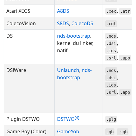
Atari XEGS
A8DS
,
.xex
.atr
ColecoVision
S8DS
,
ColecoDS
.col
DS
nds-bootstrap
,
,
.nds
kernel du linker,
,
.dsi
natif
,
.ids
,
.srl
.app
DSiWare
Unlaunch
,
nds-
,
.nds
bootstrap
,
.dsi
,
.ids
,
.srl
.app
4
Plugin DSTWO
DSTWO
.plg
Game Boy (Color)
GameYob
,
,
.gb
.sgb