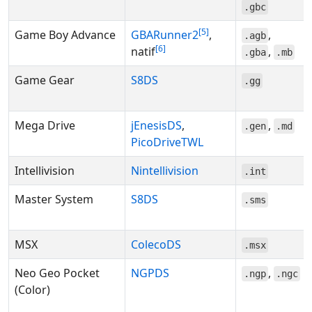
.gbc
5
Game Boy Advance
GBARunner2
,
,
.agb
6
natif
,
.gba
.mb
Game Gear
S8DS
.gg
Mega Drive
jEnesisDS
,
,
.gen
.md
PicoDriveTWL
Intellivision
Nintellivision
.int
Master System
S8DS
.sms
MSX
ColecoDS
.msx
Neo Geo Pocket
NGPDS
,
.ngp
.ngc
(Color)