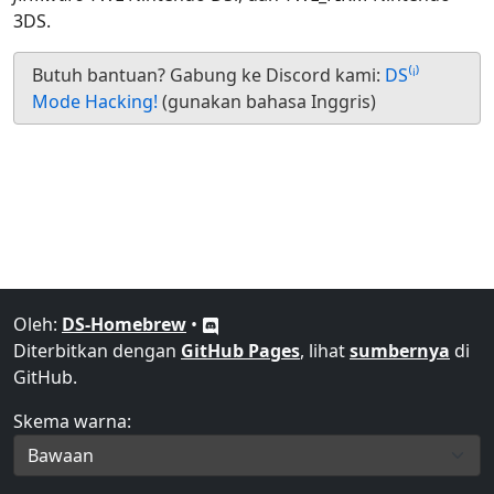
3DS.
Butuh bantuan? Gabung ke Discord kami:
DS⁽ⁱ⁾
Mode Hacking!
(gunakan bahasa Inggris)
Oleh:
DS-Homebrew
•
Diterbitkan dengan
GitHub Pages
, lihat
sumbernya
di
GitHub.
Skema warna: