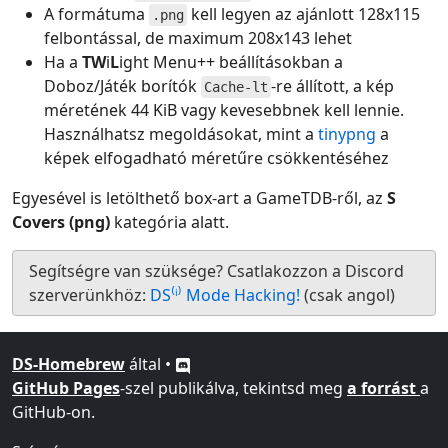
A formátuma
kell legyen az ajánlott 128x115
.png
felbontással, de maximum 208x143 lehet
Ha a
TW
i
L
ight Menu++ beállításokban a
Doboz/Játék borítók
-re állított, a kép
Cache-lt
méretének 44 KiB vagy kevesebbnek kell lennie.
Használhatsz megoldásokat, mint a
tinypng
a
képek elfogadható méretűre csökkentéséhez
Egyesével is letölthető box-art a GameTDB-ről, az
S
Covers (png)
kategória alatt.
Segítségre van szüksége? Csatlakozzon a Discord
szerverünkhöz:
DS⁽ⁱ⁾ Mode Hacking!
(csak angol)
DS-Homebrew
által •
GitHub Pages
-szel publikálva, tekintsd meg
a forrást
a
GitHub-on.