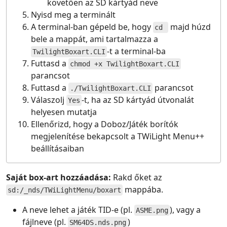
követően az SD kártyád neve
Nyisd meg a terminált
A terminal-ban gépeld be, hogy
majd húzd
cd
bele a mappát, ami tartalmazza a
-t a terminal-ba
TwilightBoxart.CLI
Futtasd a
chmod +x TwilightBoxart.CLI
parancsot
Futtasd a
parancsot
./TwilightBoxart.CLI
Válaszolj
-t, ha az SD kártyád útvonalát
Yes
helyesen mutatja
Ellenőrizd, hogy a Doboz/Játék borítók
megjelenítése bekapcsolt a TWiLight Menu++
beállításaiban
Saját box-art hozzáadása:
Rakd őket az
mappába.
sd:/_nds/TWiLightMenu/boxart
A neve lehet a játék TID-e (pl.
), vagy a
ASME.png
fájlneve (pl.
)
SM64DS.nds.png