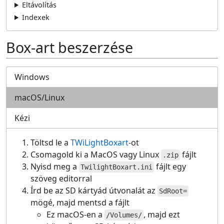
Eltávolítás
Indexek
Box-art beszerzése
Windows
macOS/Linux
Kézi
Töltsd le a
TWiLightBoxart
-ot
Csomagold ki a MacOS vagy Linux
fájlt
.zip
Nyisd meg a
fájlt egy
TwilightBoxart.ini
szöveg editorral
Írd be az SD kártyád útvonalát az
SdRoot=
mögé, majd mentsd a fájlt
Ez macOS-en a
, majd ezt
/Volumes/