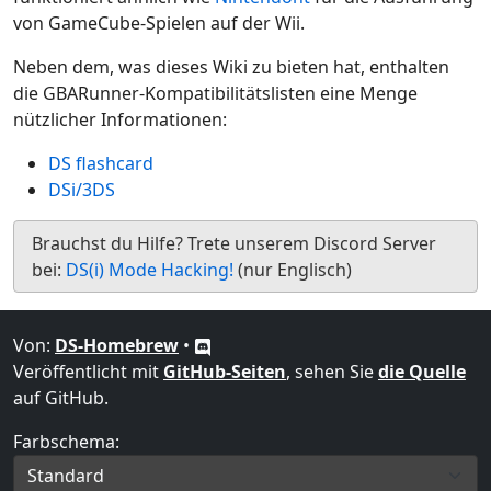
von GameCube-Spielen auf der Wii.
Neben dem, was dieses Wiki zu bieten hat, enthalten
die GBARunner-Kompatibilitätslisten eine Menge
nützlicher Informationen:
DS flashcard
DSi/3DS
Brauchst du Hilfe? Trete unserem Discord Server
bei:
DS(i) Mode Hacking!
(nur Englisch)
Von:
DS-Homebrew
•
Veröffentlicht mit
GitHub-Seiten
, sehen Sie
die Quelle
auf GitHub.
Farbschema: