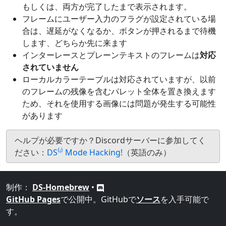
もしくは、両方が完了したまで表示されます。
フレームにユーザー入力のフラグが設定されている場
合は、遅延がなくなるか、ボタンが押されるまで待機
します、どちらか先に来ます
インターレースとプレーンテキストのフレームは
対応
されていません
ローカルカラーテーブルは対応されていますが、以前
のフレームの残像を含むパレット全体を置き換えます
ため、それを使用する画像には問題が発生する可能性
があります
ヘルプが必要ですか？Discordサーバーに参加してく
ださい：
DS⁽ⁱ⁾ Mode Hacking!
（英語のみ）
制作：
DS-Homebrew
•
GitHub Pages
で公開中。GitHubで
ソース
を入手可能で
す。