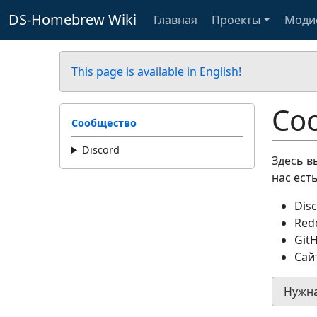
DS-Homebrew Wiki
Главная
Проекты
Моди
This page is available in English!
Со
Сообщество
Discord
Здесь в
нас есть
Dis
Red
Git
Сай
Нужна