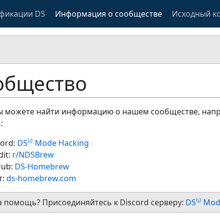
фикации DS
Информация о сообществе
Исходный к
общество
ы можете найти информацию о нашем сообществе, напри
:
cord:
DS⁽ⁱ⁾ Mode Hacking
dit:
r/NDSBrew
Hub:
DS-Homebrew
т:
ds-homebrew.com
 помощь? Присоединяйтесь к Discord серверу:
DS⁽ⁱ⁾ Mo